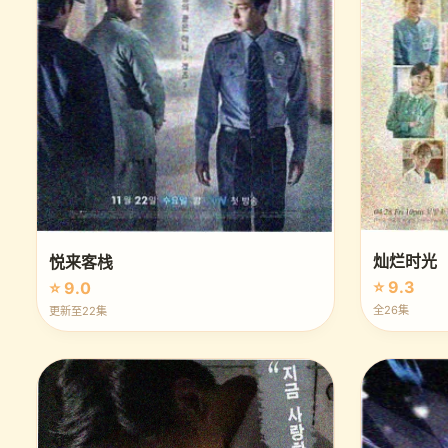
灿烂时光
悦来客栈
⭐ 9.3
⭐ 9.0
全26集
更新至22集