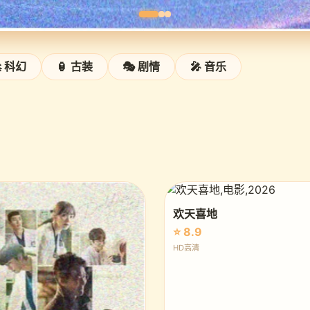
 科幻
🏮 古装
🎭 剧情
🎤 音乐
欢天喜地
⭐ 8.9
HD高清