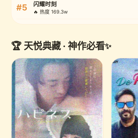
闪耀时刻
#5
🔥 热度 169.3w
🏆 天悦典藏 · 神作必看