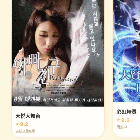
彩虹精灵
天悦大舞台
⭐ 9.6
⭐ 9.2
周更中
更新至第8期