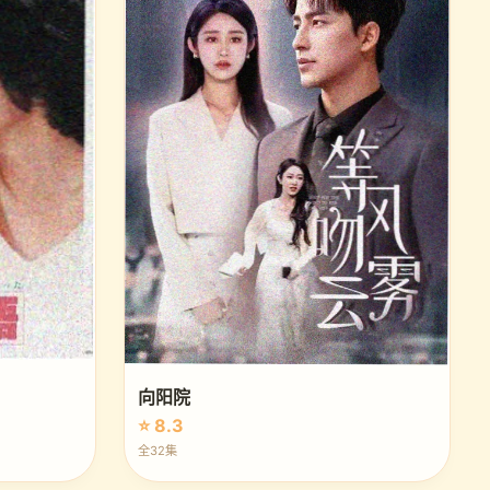
向阳院
⭐ 8.3
全32集